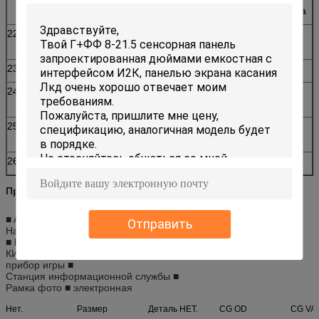
одном положении без отказа
22
Водители
Windows 2000, Windows XP,
доступные
Windows NT, Линукс, Mac
23
Сертификаты
CE, FCC, RoHS
24
Рабочая Среда
Под солнечним светом,
крытый и напольный
25
Жизнь касания
времена ≥35,000,000
перста
26
Гарантированность
1 год
Применение
■ ATM
Отправить
Навигация автомобиля ■ (GPS)
■ EBook
КИОСК ■
прибор игры ■
Станция информационной службы ■
Рамка фото ■ электронная
Нет.
Размер
Деталь НЕТ.
CG OD
CG VA