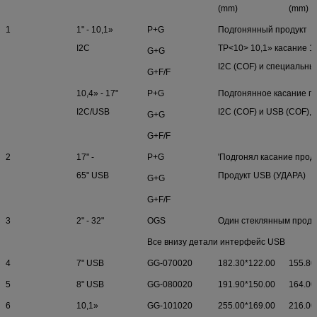
(mm)
(mm)
1
1" - 10,1»
P+G
Подгонянный продукт
I2C
TP<10> 10,1» касание 10
G+G
I2C (COF) и специальны
G+F/F
10,4» - 17"
P+G
Подгонянное касание пр
I2C/USB
I2C (COF) и USB (COF),
G+G
G+F/F
2
17" -
P+G
'Подгонял касание проду
65" USB
Продукт USB (УДАРА)
G+G
G+F/F
3
2" - 32"
OGS
Один стеклянным проду
Все внизу детали интерфейс USB
4
7" USB
GG-070020
182.30*122.00
155.80
5
8" USB
GG-080020
191.90*150.00
164.00
6
10,1»
GG-101020
255.00*169.00
216.00