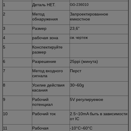
1
Деталь НЕТ.
GG-236010
2
Метод
Запроектированное
обнаружения
емкостное
3
Размер
23,6"
4
рабочая зона
см. чертеж
5
Конспектируйте
размер
6
Разрешение
25ppi (минута)
7
Метод входного
Перст
сигнала
8
Усилие действия
30~60g
касания
9
Рабочий
5V регулируемое
потенциал
10
Рабочий ток
2.5~10mA быть в зависимости
от IC
11
Рабочая
-10°C~60°C