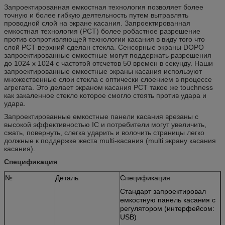
Запроектированная емкостная технология позволяет более
точную и более гибкую деятельность путем вытравлять
проводной слой на экране касания. Запроектированная
емкостная технология (PCT) более робастное разрешение
против сопротивляющей технологии касания в виду того что
слой PCT верхний сделан стекла. Сенсорные экраны DOPO
запроектированные емкостные могут поддержать разрешения
до 1024 x 1024 с частотой отсчетов 50 времен в секунду. Наши
запроектированные емкостные экраны касания используют
множественные слои стекла с оптически слоением в процессе
агрегата. Это делает экраном касания PCT такое же touchness
как закаленное стекло которое смогло стоять против удара и
удара.
Запроектированные емкостные панели касания врезаны с
высокой эффективностью IC и потребители могут увеличить,
сжать, повернуть, слегка ударить и волочить страницы легко
должные к поддержке жеста multi-касания (multi экрану касания
касания).
Спецификация
№
Деталь
Спецификация
Стандарт запроектировал
емкостную панель касания с
регулятором (интерфейсом:
USB)