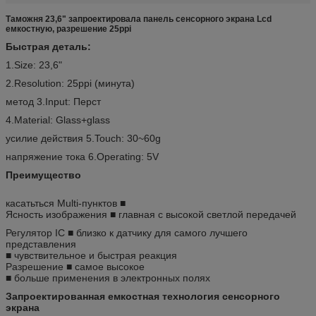
Таможня 23,6" запроектировала панель сенсорного экрана Lcd
емкостную, разрешение 25ppi
Быстрая деталь:
1.Size: 23,6"
2.Resolution: 25ppi (минута)
метод 3.Input: Перст
4.Material: Glass+glass
усилие действия 5.Touch: 30~60g
напряжение тока 6.Operating: 5V
Преимущество
касатьться Multi-пунктов ■
Ясность изображения ■ главная с высокой светлой передачей
Регулятор IC ■ близко к датчику для самого лучшего
представления
■ чувствительное и быстрая реакция
Разрешение ■ самое высокое
■ больше применения в электронных полях
Запроектированная емкостная технология сенсорного
экрана