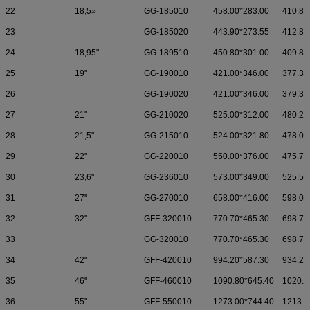
22
18,5»
GG-185010
458.00*283.00
410.80
23
GG-185020
443.90*273.55
412.80
24
18,95"
GG-189510
450.80*301.00
409.80
25
19"
GG-190010
421.00*346.00
377.30
26
GG-190020
421.00*346.00
379.32
27
21"
GG-210020
525.00*312.00
480.20
28
21,5"
GG-215010
524.00*321.80
478.00
29
22"
GG-220010
550.00*376.00
475.70
30
23,6"
GG-236010
573.00*349.00
525.50
31
27"
GG-270010
658.00*416.00
598.00
32
32"
GFF-320010
770.70*465.30
698.70
33
GG-320010
770.70*465.30
698.70
34
42"
GFF-420010
994.20*587.30
934.20
35
46"
GFF-460010
1090.80*645.40
1020.8
36
55"
GFF-550010
1273.00*744.40
1213.6