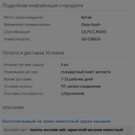
Подробная информация о продукте
Место происхождения:
Китай
Фирменное наименование:
Dopo touch
Сертификация:
CE,FCC,ROHS
Номер модели:
GG-236010
Оплата и доставка Условия
Количество мин заказа:
5 шт
Упаковывая детали:
стандартный пакет экспорта
Время доставки:
7-15 рабочих дней
Условия оплаты:
T/T, westen соединение
Поставка способности:
12Kpcs/month
описание
Изготовленный на заказ емкостный экран касания
панель касания usb
экран multi касания емкостный
Высокий свет:
,