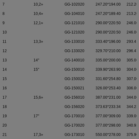
7
10,2»
GG-102020
247.20*194.00
212.20
8
10,4»
GG-104010
247.20*189.40
213.20
9
12,1»
GG-121010
290.00*220.50
246.00
10
GG-121020
290.00*220.50
246.00
11
13,3»
GG-133010
333.40*196.00
293.4.
12
GG-133020
329.70*210.00
296.47
13
14"
GG-140010
335.00*200.00
305.00
14
15"
GG-150010
339.90*263.90
304.00
15
GG-150020
331.60*254.80
307.00
16
GG-150021
326.00*253.40
306.00
17
15,6»
GG-156010
387.00*231.00
344.00
18
GG-156020
373.63*233.34
344.23
19
17"
GG-170010
377.00*309.00
339.00
20
GG-170020
377.00*298.00
340.92
21
17,3»
GG-173010
550.00*278.00
375.90