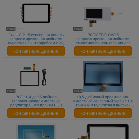
Г+ФФ 8-21.5 сенсорная панель
PCT/CTP/P-CAP 5
запроектированная дюймами
запроектированная дюймами
емкостная с интерфейсом И2К,
емкостная панель касания для
панелью экрана касания Лкд
промышленного, FCC CE
контактные данные
контактные данные
PCT 10,4 до 65 дюймов
18,5-дюймовый проекционно-
запроектировал емкостный
емкостный сенсорный экран с 10-
регулятор ELAN пользы EETI
точечным мультитач и высокой
LLITEK панели касания
светопередачей
контактные данные
контактные данные