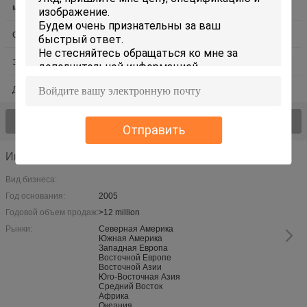
медицинский экран касания
умная домашняя панель касания
Сопротивляющая панель касания
Панель Тоунч киоска
Экран касания игры
Экран касания рекламы
Дисплей Адвокатуры СИД
Осмотрите все > продуктов;
Отправить
Информация о компании
Вид бизнеса:
Год основания:
2005
Годовой объем продаж:
>12 million
Рынки:
Северная Америка
Южная Америка
Западная Европа
Восточной Европе
Восточной Азии
Юго-Восточная Азия
Средний Восток
Африка
Океания