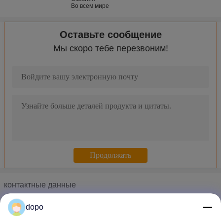
Во всем мире
Оставьте сообщение
Мы скоро тебе перезвоним!
9 панель касания TP провода дюйма 4 сопротивляющая для 
Панель касания стеклянного фильма сопротивляющая с CE/
10,2 панель касания провода дюйма 4 сопротивляющая умн
Панель касания TP черного фильма рамки ITO сопротивляю
10,6 медленно двиньте сопротивляющая прозрачная панель э
Панель касания провода стекла 4 сопротивляющая панель се
23 панель касания касания 4W дюйма Multi сопротивляющая
12 панель касания провода дюйма 4 сопротивляющая для эк
контактные данные
Панель касания TP Multi провода касания 4 сопротивляюща
Mr. Bruce Lee
Гибкие 14,1 медленно двигают сопротивляющая панель экран
dopo
Телефон :
0086-13537880588
Панель экрана militaryTouch панели касания USB 4W /5W /8