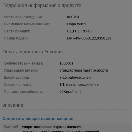
Подробная информация о продукте
Место происхождения:
КИТАЙ
Фирменное наименование:
Dopo touch
Сертификация:
CE,FCC,ROHS
Номер модели:
DPT-4W-0350122,0350129
Оплата и доставка Условия
Количество мин заказа:
1000pcs
Упаковывая детали:
стандартный пакет экспорта
Время доставки:
7-15 рабочих дней
Условия оплаты:
T/T, westen соединение
Поставка способности:
60Kpcs/month
описание
Сопротивляющая панель касания
сопротивляющие экраны касания
Высокий
,
экран касания 4 проводов сопротивляющий