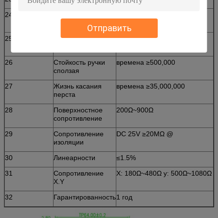
24
Рабочая Среда
Под солнечним светом,
крытый и напольный
Отправить
25
Ручка ударяя
≥10,000,000/point
жизнь
26
Стойкость ручки
времена ≥500,000
сползая
27
Жизнь касания
времена ≥35,000,000
перста
28
Поверхностное
200Ω~900Ω
сопротивление
29
Сопротивление
DC 25V ≥20MΩ @
изоляции
30
Линеарности
≤1.5%
31
Сопротивление
X: 180Ω~480Ω y: 500Ω~1080Ω
X.Y
32
Гарантированность
1 год