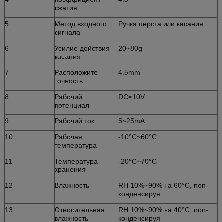
сжатия
5
Метод входного
Ручка перста или касания
сигнала
6
Усилие действия
20~80g
касания
7
Расположите
4.5mm
точность
8
Рабочий
DC≤10V
потенциал
9
Рабочий ток
5~25mA
10
Рабочая
-10°C~60°C
температура
11
Температура
-20°C~70°C
хранения
12
Влажность
RH 10%~90% на 60°C, non-
конденсируя
13
Относительная
RH 10%~90% на 40°C, non-
влажность
конденсируя