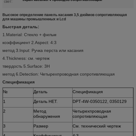
свет:
Высокое определение панель касания 3,5 дюймов сопротивляющая
для машины промышленных и Lcd
Быстрая деталь:
1.Material: Стекло + фильм
коэффициент 2.Aspect: 4:3
метод 3.Input: Ручка перста или касания
4.Thickness: см. чертеж
твердость 5.Surface: 3H
метод 6.Detection: Четырехпроводная сопротивляющая
Спецификация
№
Деталь
Спецификация
1
Деталь НЕТ.
DPT-4W-0350122, 0350129
2
Метод
Четырехпроводная
обнаружения
сопротивляющая
3
Размер
См. технический чертеж
4
Коэффициент
4:3