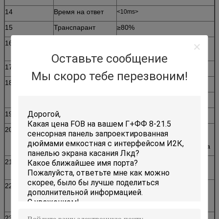
14
Время на ответ
<10ms>
15
Транспарант
≥80%
16
Поверхностная
3H
твердость
Оставьте сообщение
17
Материал
Стекло + фильм
Мы скоро тебе перезвоним!
18
Толщина
Стекло ITO: 1.8mm
Фильм ITO: 0.188mm
19
Светлая передача
92%~100%
20
Стойкость
Скрест-свободный; Больше
чем 50.000.000 касаний в
одном положении без отказа
21
Водители
Windows 2000, Windows XP,
доступные
Windows NT, Линукс, Mac
22
Поверхностное
Покрытие слепимости
избавление
трудное; Кольцо Анти--
Ньютона
23
Сертификаты
CE, FCC, RoHS