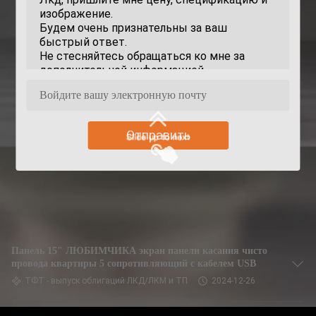
Отправить
Панель 15" ЛЮБИМЧИКА экран панели касания чисто
провода квартиры 5 сопротивляющий с кабелем USB
ТФТ - выпуск облигаций ЛКД/ЛКМ и ТП
2024-12-26