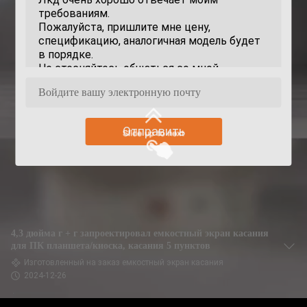
Отправить
4,3 дюйма г + г запроектировал емкостный экран касания
для ПК планшета/киоска, касания 5 пунктов
Изготовленный на заказ емкостный экран касания
2024-12-26